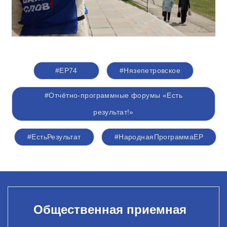
#ЕР74
#Нязепетровское
#Отчётно-программные форумы «Есть
результат!»
#ЕстьРезультат
#НароднаяПрограммаЕР
Общественная приемная