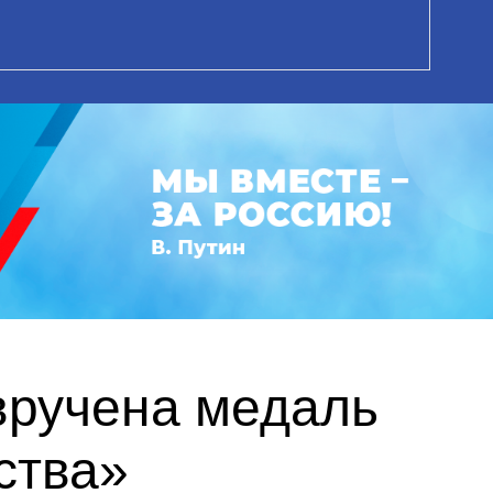
вручена медаль
ства»