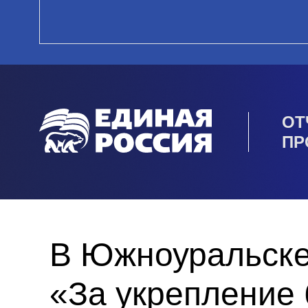
ОТ
ПР
В Южноуральске
«За укрепление 