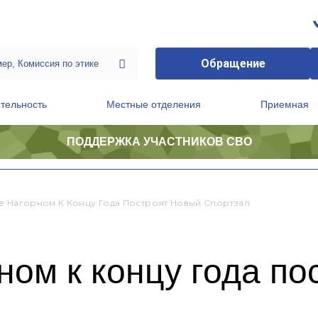
Обращение
тельность
Местные отделения
Приемная
ПОДДЕРЖКА УЧАСТНИКОВ СВО
ственной приемной Председателя Партии
Президиум регионального политического совета
е Нагорном К Концу Года Построят Новый Спортзал
ном к концу года по