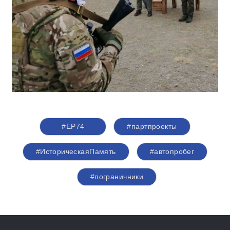
#ЕР74
#партпроекты
#ИсторическаяПамять
#автопробег
#пограничники