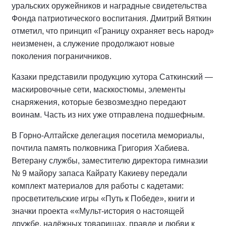
уральских оружейников и наградные свидетельства
Фонда патриотического воспитания. Дмитрий Вяткин
отметил, что принцип «Границу охраняет весь народ»
неизменен, а служение продолжают новые
поколения пограничников.
Казаки представили продукцию хутора Саткинский —
маскировочные сети, масккостюмы, элементы
снаряжения, которые безвозмездно передают
воинам. Часть из них уже отправлена подшефным.
В Горно-Алтайске делегация посетила мемориалы,
почтила память полковника Григория Хабиева.
Ветерану службы, заместителю директора гимназии
№ 9 майору запаса Кайрату Какиеву передали
комплект материалов для работы с кадетами:
просветительские игры «Путь к Победе», книги и
значки проекта ««Мульт-история о настоящей
дружбе, надёжных товарищах, правде и любви к