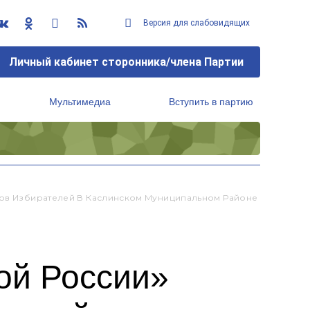
Версия для слабовидящих
Личный кабинет сторонника/члена Партии
Мультимедиа
Вступить в партию
Региональный исполнительный комитет
азов Избирателей В Каслинском Муниципальном Районе
ой России»