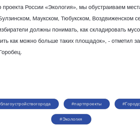
 проекта России «Экология», мы обустраиваем мест
улзинском, Маукском, Тюбукском, Воздвиженском се
избиратели должны понимать, как складировать мусо
оить как можно больше таких площадок», - отметил з
Горобец.
#благоустройствогорода
#партпроекты
#Город
#Экология