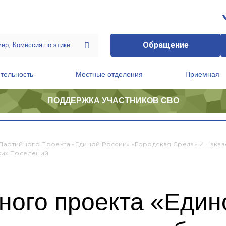
Обращение
тельность
Местные отделения
Приемная
ПОДДЕРЖКА УЧАСТНИКОВ СВО
ственной приемной Председателя Партии
Президиум регионального политического совета
 Партийного Проекта «Единой России» «Городская Среда» И Нак
ких Поселений
ного проекта «Един