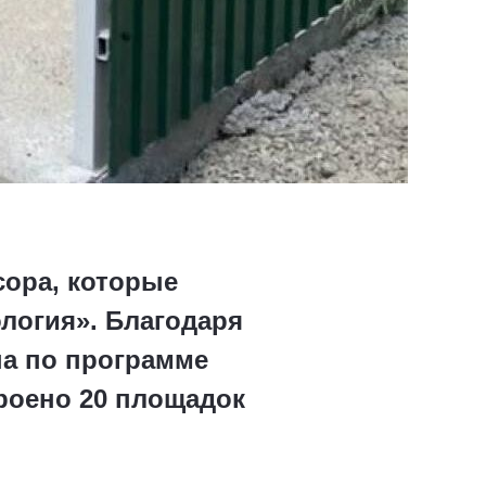
сора, которые
логия». Благодаря
на по программе
роено 20 площадок