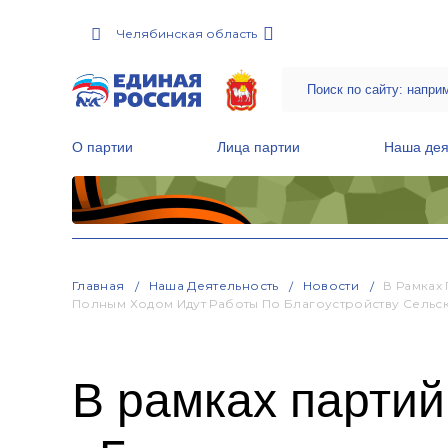
Челябинская область
О партии
Лица партии
Наша дея
Местные общественные приемные Партии
Руководитель Региональной обще
Народная программа «Единой России»
Главная
Наша Деятельность
Новости
В Рамках
Полным Ходом Идут Работы По Благоустройству Сельс
В рамках партий