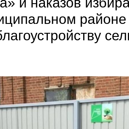
а» и наказов избир
иципальном районе
благоустройству се