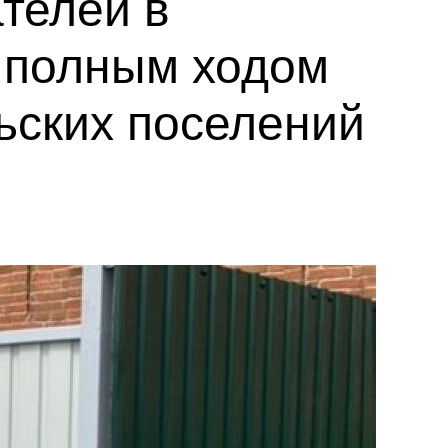
ателей в
 полным ходом
льских поселений