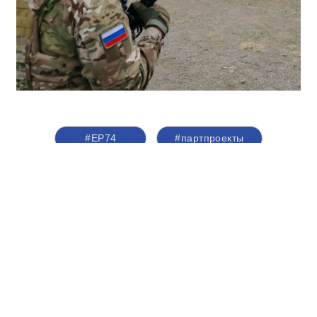
#ЕР74
#партпроекты
#ИсторическаяПамять
#автопробег
#пограничники
О партии
Лица партии