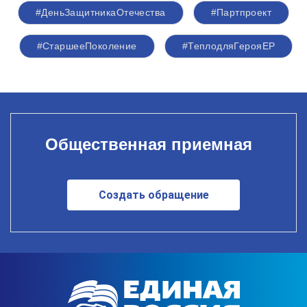
#ДеньЗащитникаОтечества
#Партпроект
#СтаршееПоколение
#ТеплодляГерояЕР
Общественная приемная
Создать обращение