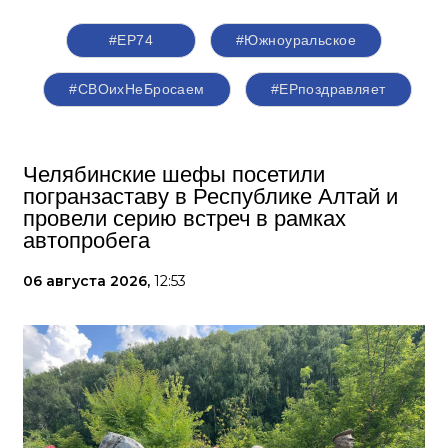
#ЕР74
#Южноуральское
#СВОихНеБросаем
#ЕРпоздравляет
Челябинские шефы посетили
погранзаставу в Республике Алтай и
провели серию встреч в рамках
автопробега
06 августа 2026,
12:53