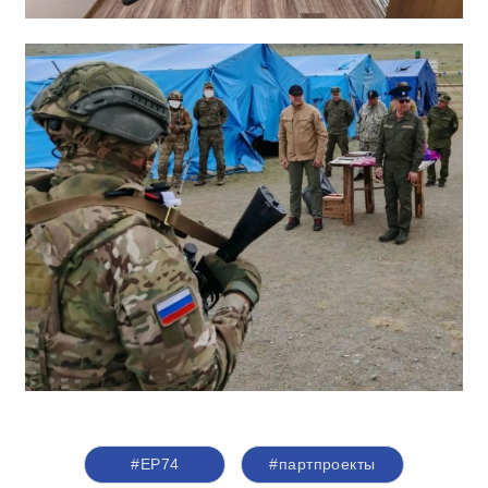
#ЕР74
#партпроекты