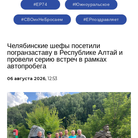
#ЕР74
#Южноуральское
#СВОихНеБросаем
#ЕРпоздравляет
Челябинские шефы посетили
погранзаставу в Республике Алтай и
провели серию встреч в рамках
автопробега
06 августа 2026,
12:53