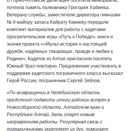
В Горно-Алтайске делегация посетила мемориалы,
почтила память полковника Григория Хабиева.
Ветерану службы, заместителю директора гимназии
№ 9 майору запаса Кайрату Какиеву передали
комплект материалов для работы с кадетами:
просветительские игры «Путь к Победе», книги и
значки проекта ««Мульт-история о настоящей
дружбе, надёжных товарищах, правде и любви к
Родине». Кадетов из Алтая пригласили посетить
Южный Урал повторно. Предложение участвовать в
поддержке кадетского пограничного класса высказал
Герой России, пограничник Сергей Зяблов.
«По возвращении в Челябинскую область
предстоит подвести итоги рабочих встреч в
Новосибирской области, Алтайском крае и
Республике Алтай, дать старт новым
направлениям работы. Регулярная связь с
пограничниками укрепляет их дух, помогает