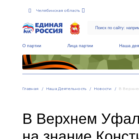
Челябинская область
О партии
Лица партии
Наша дея
Местные общественные приемные Партии
Руководитель Региональной обще
Народная программа «Единой России»
Главная
Наша Деятельность
Новости
В Верхне
В Верхнем Уфал
на знание Конст