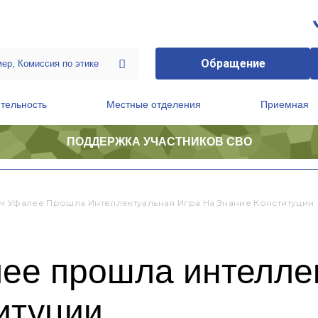
Обращение
тельность
Местные отделения
Приемная
ПОДДЕРЖКА УЧАСТНИКОВ СВО
ственной приемной Председателя Партии
Президиум регионального политического совета
м Уфалее Прошла Интеллектуальная Игра На Знание Конституции
ее прошла интеллек
итуции