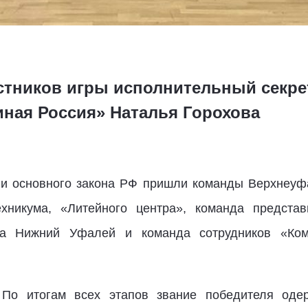
стников игры исполнительный секре
иная Россия» Наталья Горохова
ии основного закона РФ пришли команды Верхнеуф
ехникума, «Литейного центра», команда предста
ка Нижний Уфалей и команда сотрудников «Ком
 По итогам всех этапов звание победителя оде