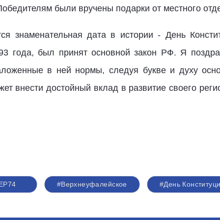
Победителям были вручены подарки от местного отд
тся знаменательная дата в истории - День Консти
93 года, был принят основной закон РФ. Я поздра
аложенные в ней нормы, следуя букве и духу осно
ет внести достойный вклад в развитие своего регио
ЕР74
#Верхнеуфалейское
#День Конституц