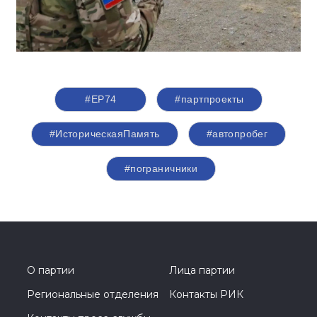
#ЕР74
#партпроекты
#ИсторическаяПамять
#автопробег
#пограничники
О партии
Лица партии
Региональные отделения
Контакты РИК