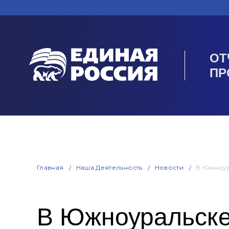
ОТ
ПР
Главная
Наша Деятельность
Новости
В Южноур
В Южноуральске