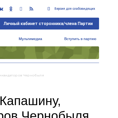
Версия для слабовидящих
Версия для слабовидящих
Личный кабинет сторонника/члена Партии
Личный кабинет сторонника/члена Партии
Мультимедиа
Мультимедиа
Вступить в партию
Вступить в партию
Региональный исполнительный комитет
Региональный исполнительный комитет
Ликвидаторов Чернобыля
 Капашину,
ров Чернобыля