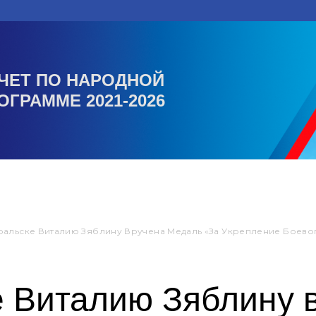
ЧЕТ ПО НАРОДНОЙ
ОГРАММЕ 2021-2026
альске Виталию Зяблину Вручена Медаль «За Укрепление Боево
 Виталию Зяблину 