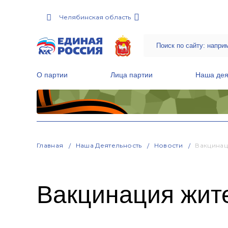
Челябинская область
О партии
Лица партии
Наша дея
Местные общественные приемные Партии
Руководитель Региональной обще
Народная программа «Единой России»
Главная
Наша Деятельность
Новости
Вакцинац
Вакцинация жит