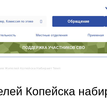
Обращение
тельность
Местные отделения
Приемная
ПОДДЕРЖКА УЧАСТНИКОВ СВО
ственной приемной Председателя Партии
Президиум регионального политического совета
ия Жителей Копейска Набирает Темп
елей Копейска наби