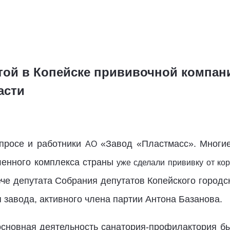
утой в Копейске прививочной компа
асти
опросе и работники
«Завод «Пластмасс». Многи
АО
енного комплекса страны
уже сделали прививку от ко
ече депутата Собрания депутатов Копейского городс
 завода, активного члена партии Антона Базанова.
сновная деятельность санатория-профилактория бы