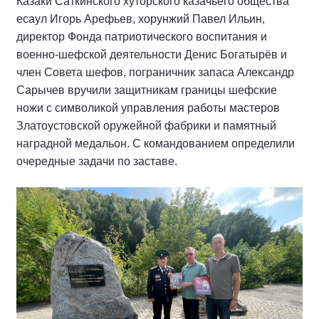
Казаки Саткинского хуторского казачьего общества
есаул Игорь Арефьев, хорунжий Павел Ильин,
директор Фонда патриотического воспитания и
военно-шефской деятельности Денис Богатырёв и
член Совета шефов, пограничник запаса Александр
Сарычев вручили защитникам границы шефские
ножи с символикой управления работы мастеров
Златоустовской оружейной фабрики и памятный
наградной медальон. С командованием определили
очередные задачи по заставе.