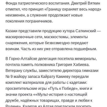
Фонда патриотического воспитания. Дмитрий Вяткин
отметил, что принцип «Границу охраняет весь народ»
неизменен, а служение продолжают новые
поколения пограничников.
Казаки представили продукцию хутора Саткинский —
маскировочные сети, масккостюмы, элементы
снаряжения, которые безвозмездно передают
воинам. Часть из них уже отправлена подшефным.
В Горно-Алтайске делегация посетила мемориалы,
почтила память полковника Григория Хабиева.
Ветерану службы, заместителю директора гимназии
№ 9 майору запаса Кайрату Какиеву передали
комплект материалов для работы с кадетами:
просветительские игры «Путь к Победе», книги и
значки проекта ««Мульт-история о настоящей
дружбе, надёжных товарищах, правде и любви к
Родине». Кадетов из Алтая пригласили посетить