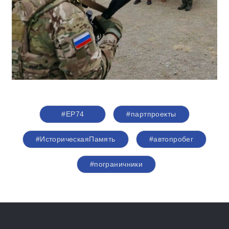
#ЕР74
#партпроекты
#ИсторическаяПамять
#автопробег
#пограничники