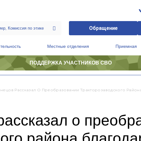
Обращение
тельность
Местные отделения
Приемная
ПОДДЕРЖКА УЧАСТНИКОВ СВО
ственной приемной Председателя Партии
Президиум регионального политического совета
нецов Рассказал О Преобразовании Тракторозаводского Района
рассказал о преобр
ого района благода