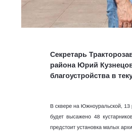
Секретарь Тракторозав
района Юрий Кузнецов
благоустройства в тек
В сквере на Южноуральской, 13 
будет высажено 48 кустарнико
предстоит установка малых арх