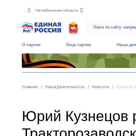
Челябинская область
О партии
Лица партии
Наша дея
Местные общественные приемные Партии
Руководитель Региональной обще
Народная программа «Единой России»
Главная
Наша Деятельность
Новости
Юрий Куз
Юрий Кузнецов 
Тракторозаводск