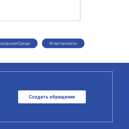
ородскаяСреда
#партпроекты
Создать обращение