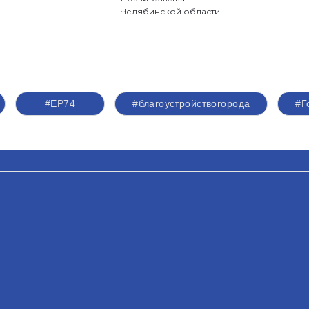
Челябинской области
#ЕР74
#благоустройствогорода
#Г