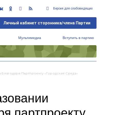
Версия для слабовидящих
Личный кабинет сторонника/члена Партии
Мультимедиа
Вступить в партию
Региональный исполнительный комитет
 Благодаря Партпроекту «Городская Среда»
азовании
ря партпроекту