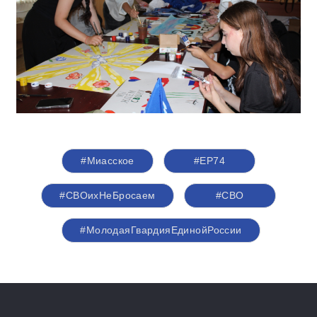
#Миасское
#ЕР74
#СВОихНеБросаем
#СВО
#МолодаяГвардияЕдинойРоссии