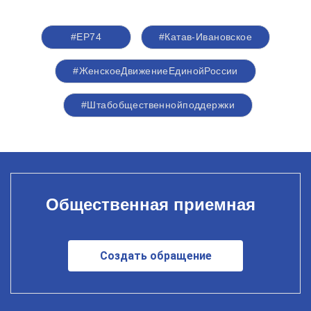
#ЕР74
#Катав-Ивановское
#ЖенскоеДвижениеЕдинойРоссии
#Штабобщественнойподдержки
Общественная приемная
Создать обращение