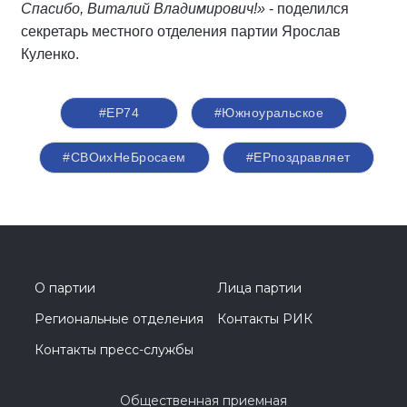
Спасибо, Виталий Владимирович!»
- поделился
секретарь местного отделения партии Ярослав
Куленко.
#ЕР74
#Южноуральское
#СВОихНеБросаем
#ЕРпоздравляет
О партии
Лица партии
Региональные отделения
Контакты РИК
Контакты пресс-службы
Общественная приемная