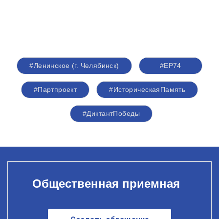
#Ленинское (г. Челябинск)
#ЕР74
#Партпроект
#ИсторическаяПамять
#ДиктантПобеды
Общественная приемная