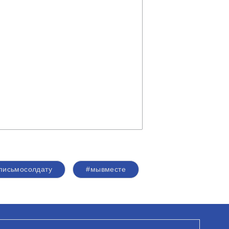
письмосолдату
#мывместе