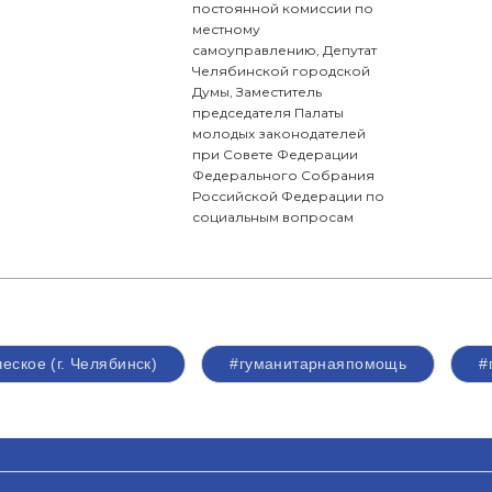
постоянной комиссии по
местному
самоуправлению, Депутат
Челябинской городской
Думы, Заместитель
председателя Палаты
молодых законодателей
при Совете Федерации
Федерального Собрания
Российской Федерации по
социальным вопросам
еское (г. Челябинск)
#гуманитарнаяпомощь
#