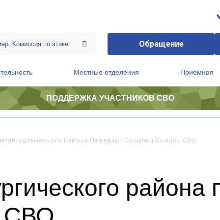
Обращение
тельность
Местные отделения
Приемная
ПОДДЕРЖКА УЧАСТНИКОВ СВО
ственной приемной Председателя Партии
Президиум регионального политического совета
еталлургического Района Передают Посылки Бойцам СВО
ргического района 
м СВО