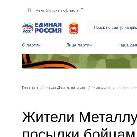
Челябинская область
О партии
Лица партии
Наша дея
Местные общественные приемные Партии
Руководитель Региональной обще
Народная программа «Единой России»
Главная
Наша Деятельность
Новости
Жители М
Жители Металлу
посылки бойца