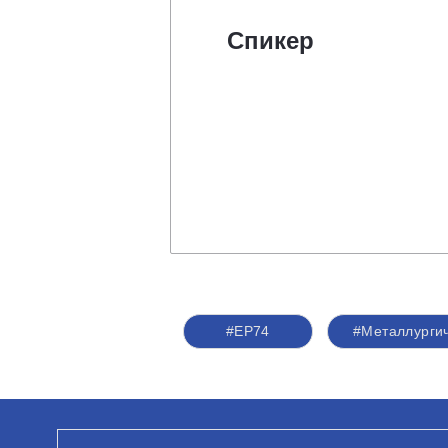
Спикер
#ЕР74
#Металлургич