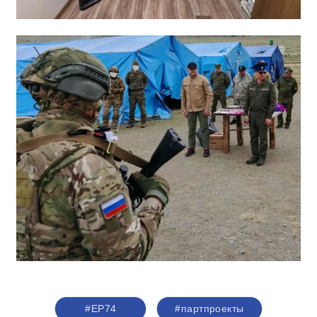
#ЕР74
#партпроекты