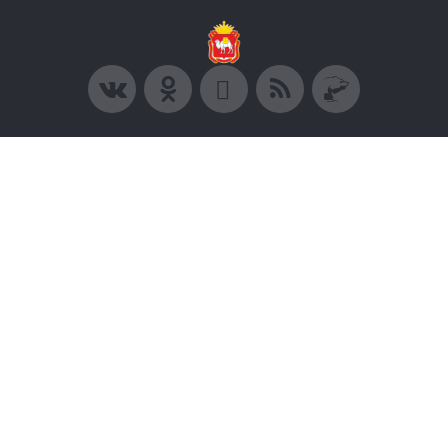
© 2005-2026, Партия «Единая Россия». Все права защищены.
При полном или частичном использовании материалов
ссылка на ресурс обязательна.
Пользовательское соглашение
Политика конфиденциальности
Политика в отношении обработки персональных данных
Согласие на обработку персональных данных
Сделано в Extyl