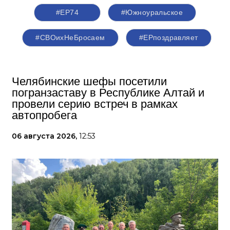
#ЕР74
#Южноуральское
#СВОихНеБросаем
#ЕРпоздравляет
Челябинские шефы посетили
погранзаставу в Республике Алтай и
провели серию встреч в рамках
автопробега
06 августа 2026,
12:53