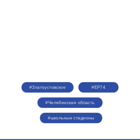
#Златоустовское
#ЕР74
#Челябинская область
#школьные стадионы