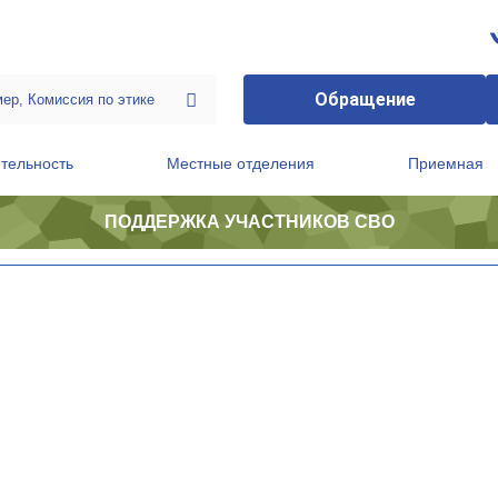
Обращение
тельность
Местные отделения
Приемная
ПОДДЕРЖКА УЧАСТНИКОВ СВО
ственной приемной Председателя Партии
Президиум регионального политического совета