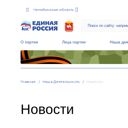
Челябинская область
О партии
Лица партии
Наша дея
Местные общественные приемные Партии
Руководитель Региональной обще
Народная программа «Единой России»
Главная
Наша Деятельность
Новости
Новости