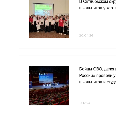
В Октябрьском окр
школьников у кар
20.04.26
Бойцы СВО, делег
России» провели у
школьников и студ
13.12.24