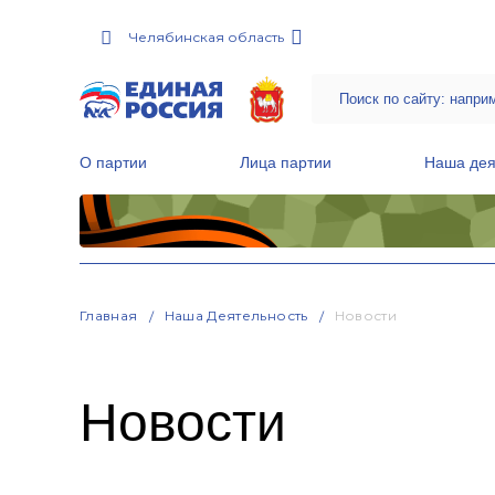
Челябинская область
О партии
Лица партии
Наша дея
Местные общественные приемные Партии
Руководитель Региональной обще
Народная программа «Единой России»
Главная
Наша Деятельность
Новости
Новости