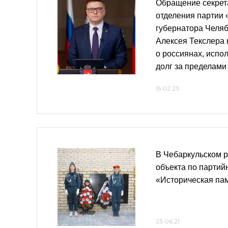
Обращение секрет
отделения партии 
губернатора Челяб
Алексея Текслера 
о россиянах, исп
долг за пределами
15.02.23
В Чебаркульском р
объекта по партий
«Историческая па
23.06.21