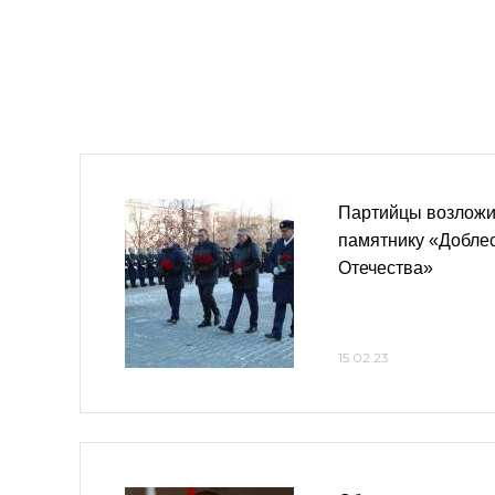
Партийцы возложил
памятнику «Добле
Отечества»
15.02.23