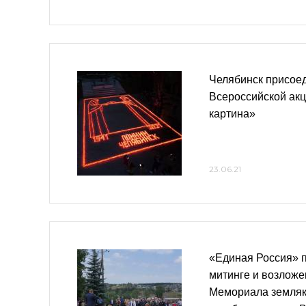
Челябинск присое
Всероссийской ак
картина»
23.06.21
«Единая Россия» п
митинге и возложе
Мемориала земляк