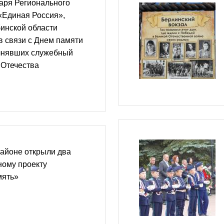
аря Регионального
«Единая Россия»,
инской области
в связи с Днем памяти
олнявших служебный
 Отечества
айоне открыли два
ному проекту
мять»