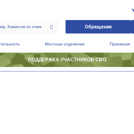
Обращение
тельность
Местные отделения
Приемная
ПОДДЕРЖКА УЧАСТНИКОВ СВО
ственной приемной Председателя Партии
Президиум регионального политического совета