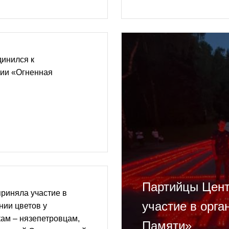
динился к
ции «Огненная
Партийцы Цент
риняла участие в
участие в орга
нии цветов у
ам – нязепетровцам,
Памяти»