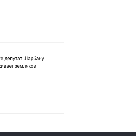
ге депутат Шарбану
живает земляков