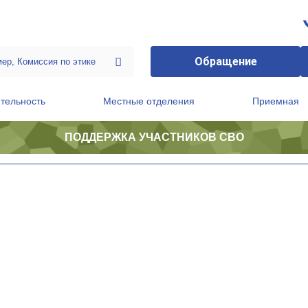
Обращение
тельность
Местные отделения
Приемная
ПОДДЕРЖКА УЧАСТНИКОВ СВО
ственной приемной Председателя Партии
Президиум регионального политического совета