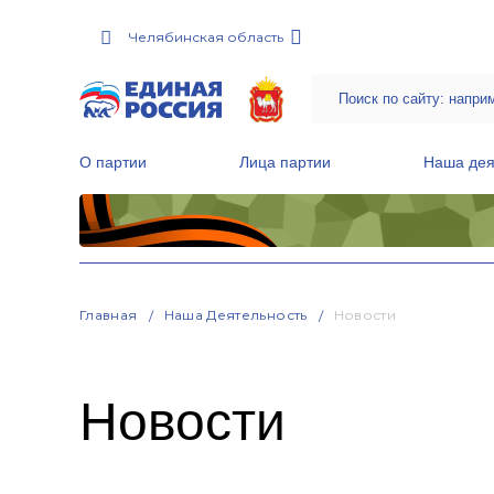
Челябинская область
О партии
Лица партии
Наша дея
Местные общественные приемные Партии
Руководитель Региональной обще
Народная программа «Единой России»
Главная
Наша Деятельность
Новости
Новости