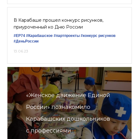
В Карабаше прошел конкурс рисунков,
приуроченный ко Дню России
#ЕР74
#Карабашское
#партпроекты
#конкурс рисунков
#ДеньРоссии
13.06.23
«Женское движение Единой
России» познакомило
Карабашских дошкольников
с профессиями