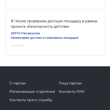
В Чесме проверили детскую площадку в рамках
проекта «Безопасность детства»
#ЕР74
#Чесменское
#мониторинг детских и спортивных площадок
06.08.26
О партии
Лица партии
Региональные отделения
Контакты РИК
Контакты пресс-службы