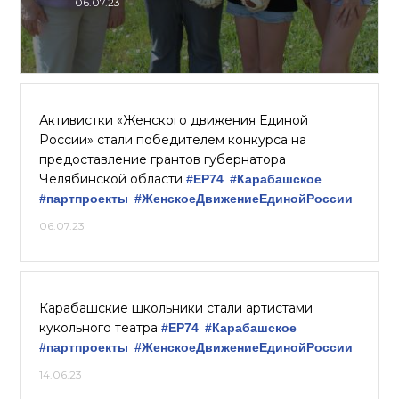
06.07.23
Активистки «Женского движения Единой
России» стали победителем конкурса на
предоставление грантов губернатора
Челябинской области
#ЕР74
#Карабашское
#партпроекты
#ЖенскоеДвижениеЕдинойРоссии
06.07.23
Карабашские школьники стали артистами
кукольного театра
#ЕР74
#Карабашское
#партпроекты
#ЖенскоеДвижениеЕдинойРоссии
14.06.23