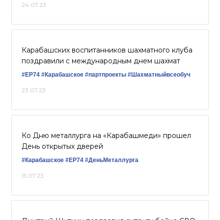
24.07.23
Карабашских воспитанников шахматного клуба
поздравили с международным днем шахмат
#ЕР74
#Карабашское
#партпроекты
#Шахматныйвсеобуч
23.07.23
Ко Дню металлурга на «Карабашмеди» прошел
День открытых дверей
#Карабашское
#ЕР74
#ДеньМеталлурга
15.07.23