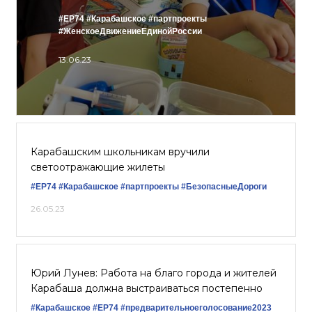
#ЕР74
#Карабашское
#партпроекты
#ЖенскоеДвижениеЕдинойРоссии
13.06.23
Карабашским школьникам вручили
светоотражающие жилеты
#ЕР74
#Карабашское
#партпроекты
#БезопасныеДороги
26.05.23
Юрий Лунев: Работа на благо города и жителей
Карабаша должна выстраиваться постепенно
#Карабашское
#ЕР74
#предварительноеголосование2023