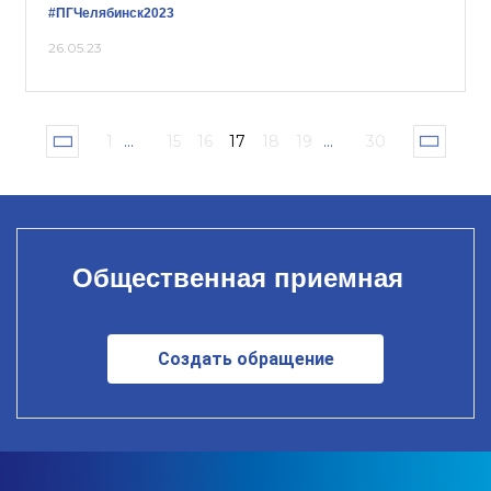
#ПГЧелябинск2023
26.05.23
1
...
15
16
17
18
19
...
30
Общественная приемная
Создать обращение