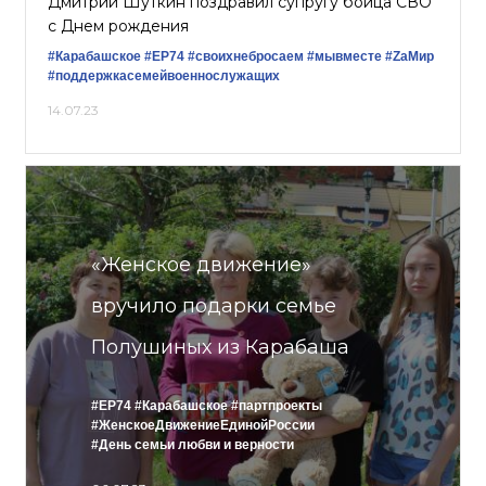
Дмитрий Шуткин поздравил супругу бойца СВО
с Днем рождения
#Карабашское
#ЕР74
#своихнебросаем
#мывместе
#ZаМир
#поддержкасемейвоеннослужащих
14.07.23
«Женское движение»
вручило подарки семье
Полушиных из Карабаша
#ЕР74
#Карабашское
#партпроекты
#ЖенскоеДвижениеЕдинойРоссии
#День семьи любви и верности