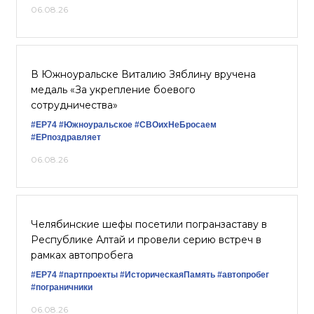
06.08.26
В Южноуральске Виталию Зяблину вручена
медаль «За укрепление боевого
сотрудничества»
#ЕР74
#Южноуральское
#СВОихНеБросаем
#ЕРпоздравляет
06.08.26
Челябинские шефы посетили погранзаставу в
Республике Алтай и провели серию встреч в
рамках автопробега
#ЕР74
#партпроекты
#ИсторическаяПамять
#автопробег
#пограничники
06.08.26