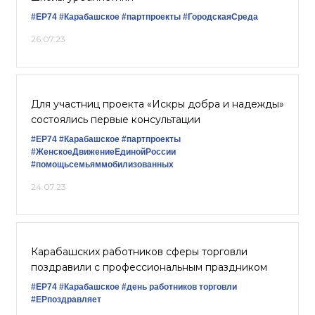
#ЕР74
#Карабашское
#партпроекты
#ГородскаяСреда
26.07.23
Для участниц проекта «Искры добра и надежды»
состоялись первые консультации
#ЕР74
#Карабашское
#партпроекты
#ЖенскоеДвижениеЕдинойРоссии
#помощьсемьяммобилизованных
24.07.23
Карабашских работников сферы торговли
поздравили с профессиональным праздником
#ЕР74
#Карабашское
#день работников торговли
#ЕРпоздравляет