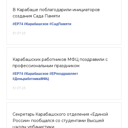
В Карабаше поблагодарили инициаторов
создания Сада Памяти
#ЕР74
#Карабашское
#СадПамяти
31.07.23
Карабашских работников МФЦ поздравили с
профессиональным праздником
#ЕР74
#Карабашское
#ЕРпоздравляет
#ДеньработникаМФЦ
31.07.23
Секретарь Карабашского отделения «Единой
России» пообщался со студентами Высшей
школы урбанистики