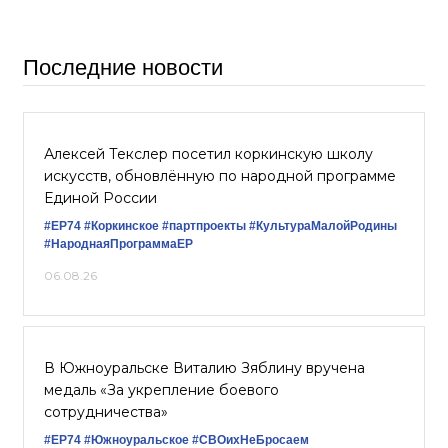
Последние новости
Алексей Текслер посетил коркинскую школу
искусств, обновлённую по народной программе
Единой России
#ЕР74
#Коркинское
#партпроекты
#КультураМалойРодины
#НароднаяПрограммаЕР
06.08.26
В Южноуральске Виталию Зяблину вручена
медаль «За укрепление боевого
сотрудничества»
#ЕР74
#Южноуральское
#СВОихНеБросаем