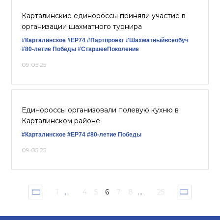
Карталинские единороссы приняли участие в
организации шахматного турнира
#Карталинское
#ЕР74
#Партпроект
#Шахматныйвсеобуч
#80-летие Победы
#СтаршееПоколение
09.05.25
Единороссы организовали полевую кухню в
Карталинском районе
#Карталинское
#ЕР74
#80-летие Победы
09.05.25
1
...
4
5
6
7
8
...
25