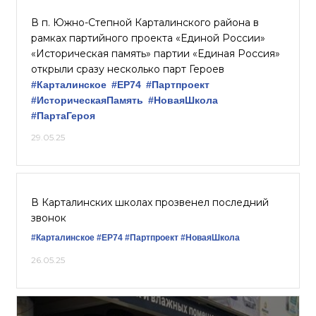
В п. Южно-Степной Карталинского района в
рамках партийного проекта «Единой России»
«Историческая память» партии «Единая Россия»
открыли сразу несколько парт Героев
#Карталинское
#ЕР74
#Партпроект
#ИсторическаяПамять
#НоваяШкола
#ПартаГероя
29.05.25
В Карталинских школах прозвенел последний
звонок
#Карталинское
#ЕР74
#Партпроект
#НоваяШкола
26.05.25