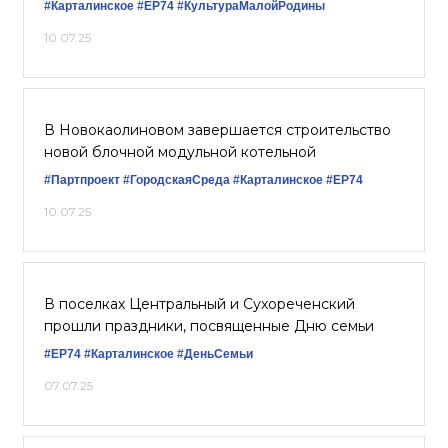
#Карталинское
#ЕР74
#КультураМалойРодины
10.07.25
В Новокаолиновом завершается строительство
новой блочной модульной котельной
#Партпроект
#ГородскаяСреда
#Карталинское
#ЕР74
10.07.25
В поселках Центральный и Сухореченский
прошли праздники, посвященные Дню семьи
#ЕР74
#Карталинское
#ДеньСемьи
07.07.25