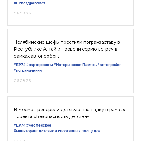
#ЕРпоздравляет
06.08.26
Челябинские шефы посетили погранзаставу в
Республике Алтай и провели серию встреч в
рамках автопробега
#ЕР74
#партпроекты
#ИсторическаяПамять
#автопробег
#пограничники
06.08.26
В Чесме проверили детскую площадку в рамках
проекта «Безопасность детства»
#ЕР74
#Чесменское
#мониторинг детских и спортивных площадок
06.08.26