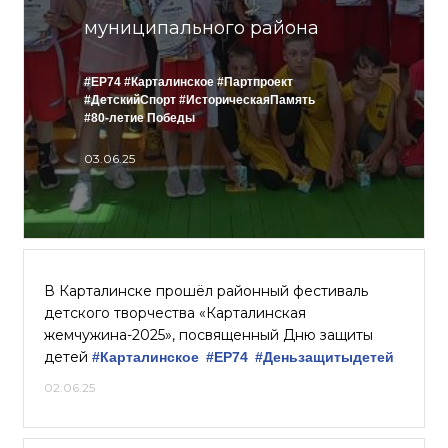
муниципального района
#ЕР74
#Карталинское
#Партпроект
#ДетскийСпорт
#ИсторическаяПамять
#80-летие Победы
03.06.25
В Карталинске прошёл районный фестиваль
детского творчества «Карталинская
жемчужина-2025», посвященный Дню защиты
детей
#Карталинское
#ЕР74
#Деньзащитыдетей
02.06.25