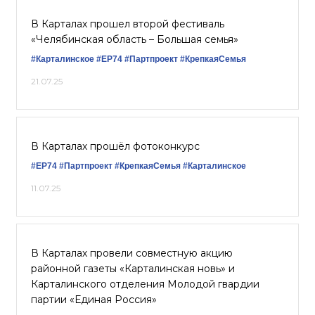
В Карталах прошел второй фестиваль
«Челябинская область – Большая семья»
#Карталинское
#ЕР74
#Партпроект
#КрепкаяСемья
21.07.25
В Карталах прошёл фотоконкурс
#ЕР74
#Партпроект
#КрепкаяСемья
#Карталинское
11.07.25
В Карталах провели совместную акцию
районной газеты «Карталинская новь» и
Карталинского отделения Молодой гвардии
партии «Единая Россия»