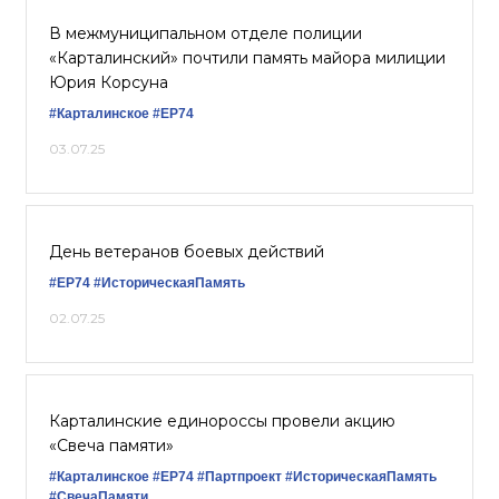
В межмуниципальном отделе полиции
«Карталинский» почтили память майора милиции
Юрия Корсуна
#Карталинское
#ЕР74
03.07.25
День ветеранов боевых действий
#ЕР74
#ИсторическаяПамять
02.07.25
Карталинские единороссы провели акцию
«Свеча памяти»
#Карталинское
#ЕР74
#Партпроект
#ИсторическаяПамять
#СвечаПамяти