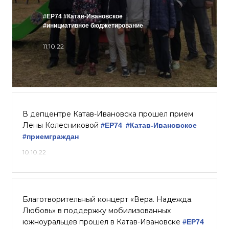
#ЕР74
#Катав-Ивановское
#инициативное бюджетирование
11.10.22
В депцентре Катав-Ивановска прошел прием
Лены Колесниковой
#ЕР74
#Катав-Ивановское
#приемграждан
10.10.22
Благотворительный концерт «Вера. Надежда.
Любовь» в поддержку мобилизованных
южноуральцев прошел в Катав-Ивановске
#ЕР74