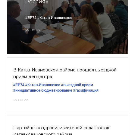
Россия»
#ЕР74
#Катав-Ивановское
29.09.22
В Катав-Ивановском районе прошел выездной
прием депцентра
#ЕР74
#Катав-Ивановское
#выездной прием
#инициативное бюджетирование
#газификация
27.09.22
Партийцы поздравили жителей села Тюлюк
Катав-Ивановского района