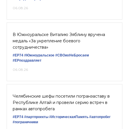
06.08.26
В Южноуральске Виталию Зяблину вручена
медаль «За укрепление боевого
сотрудничества»
#ЕР74
#Южноуральское
#СВОихНеБросаем
#ЕРпоздравляет
06.08.26
Челябинские шефы посетили погранзаставу в
Республике Алтай и провели серию встреч в
рамках автопробега
#ЕР74
#партпроекты
#ИсторическаяПамять
#автопробег
#пограничники