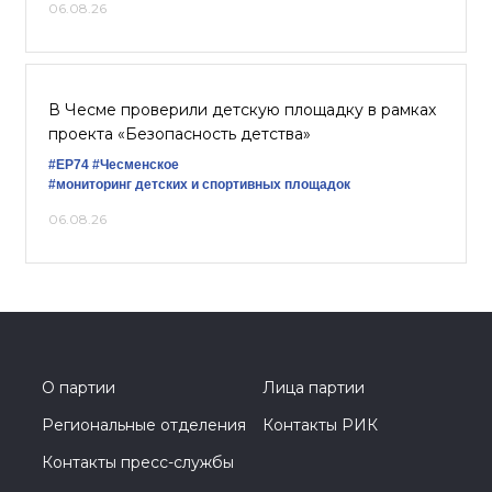
06.08.26
В Чесме проверили детскую площадку в рамках
проекта «Безопасность детства»
#ЕР74
#Чесменское
#мониторинг детских и спортивных площадок
06.08.26
О партии
Лица партии
Региональные отделения
Контакты РИК
Контакты пресс-службы