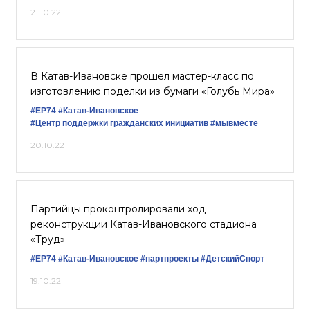
21.10.22
В Катав-Ивановске прошел мастер-класс по
изготовлению поделки из бумаги «Голубь Мира»
#ЕР74
#Катав-Ивановское
#Центр поддержки гражданских инициатив
#мывместе
20.10.22
Партийцы проконтролировали ход
реконструкции Катав-Ивановского стадиона
«Труд»
#ЕР74
#Катав-Ивановское
#партпроекты
#ДетскийСпорт
19.10.22