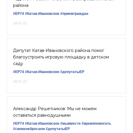
района
#ЕР74
#Катав-Ивановское
#приемграждан
26.10.22
Депутат Катав-Ивановского района помог
благоустроить игровую площадку в детском
саду
#ЕР74
#Катав-Ивановское
#депутатыЕР
26.10.22
Александр Решетников: Мы не можем
оставаться равнодушными
#ЕР74
#Катав-Ивановское
#мывместе
#времяпомогать
#своихнебросаем
#депутатыЕР