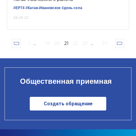
#ЕР74
#Катав-Ивановское
#день села
26.09.22
1
...
19
20
21
22
23
...
37
Общественная приемная
Создать обращение