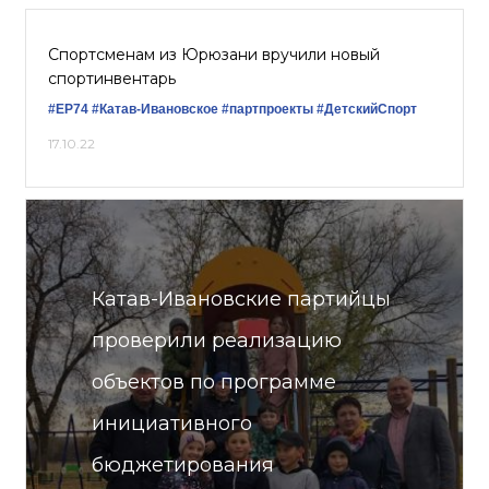
Спортсменам из Юрюзани вручили новый
спортинвентарь
#ЕР74
#Катав-Ивановское
#партпроекты
#ДетскийСпорт
17.10.22
Катав-Ивановские партийцы
проверили реализацию
объектов по программе
инициативного
бюджетирования