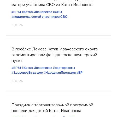
матери участника СВО из Катав-Ивановска
#ЕР74
#Катав-Ивановское
#СВО
#поддержка семей участников СВО
15.01.26
В посёлке Лемеза Катав-Ивановского округа
отремонтировали фельдшерско-акушерский
пункт
#ЕР74
#Катав-Ивановское
#партпроекты
#ЗдоровоеБудущее
#НароднаяПрограммаЕР
15.01.26
Праздник с театрализованной программой
провели для детей Катав-Ивановска