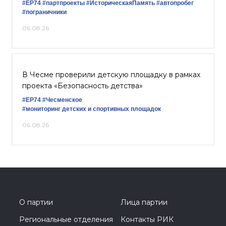
#ЕР74
#партпроекты
#ИсторическаяПамять
#автопробег
#пограничники
06.08.26
В Чесме проверили детскую площадку в рамках
проекта «Безопасность детства»
#ЕР74
#Чесменское
#мониторинг детских и спортивных площадок
06.08.26
О партии
Лица партии
Региональные отделения
Контакты РИК