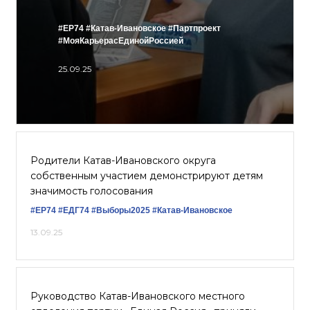
#ЕР74
#Катав-Ивановское
#Партпроект
#МояКарьерасЕдинойРоссией
25.09.25
Родители Катав-Ивановского округа
собственным участием демонстрируют детям
значимость голосования
#ЕР74
#ЕДГ74
#Выборы2025
#Катав-Ивановское
13.09.25
Руководство Катав-Ивановского местного