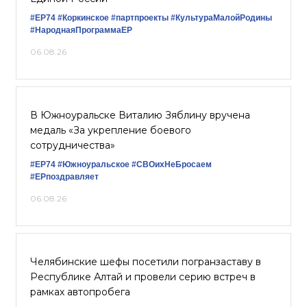
#ЕР74
#Коркинское
#партпроекты
#КультураМалойРодины
#НароднаяПрограммаЕР
06.08.26
В Южноуральске Виталию Зяблину вручена
медаль «За укрепление боевого
сотрудничества»
#ЕР74
#Южноуральское
#СВОихНеБросаем
#ЕРпоздравляет
06.08.26
Челябинские шефы посетили погранзаставу в
Республике Алтай и провели серию встреч в
рамках автопробега