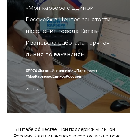
«Моя карьера с Единой
Россией» в Центре занятости
населения города Катав-
Ивановска работала горячая
линия по вакансиям
#ЕР74
#Катав-Ивановское
#Партпроект
#МояКарьерасЕдинойРоссией
20.10.25
В Штабе общественной поддержки «Единой
России» Катав-Ивановского состоялась встреча