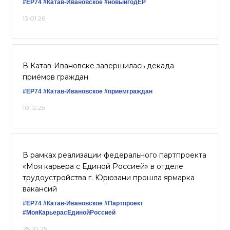
#ЕР74
#Катав-Ивановское
#новыйгодЕР
13.01.26
В Катав-Ивановске завершилась декада
приёмов граждан
#ЕР74
#Катав-Ивановское
#приемграждан
10.12.25
В рамках реализации федерального партпроекта
«Моя карьера с Единой Россией» в отделе
трудоустройства г. Юрюзани прошла ярмарка
вакансий
#ЕР74
#Катав-Ивановское
#Партпроект
#МояКарьерасЕдинойРоссией
28.10.25