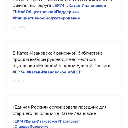
с жителями округа
#ЕР74
#Катав-Ивановское
#ШтабОбщественнойПоддержки
#ИнициативноеБюджетирование
17.10.25
В Катав-Ивановской районной библиотеке
прошли выборы руководителя местного
отделения «Молодой Гвардии Единой России»
#ЕР74
#Катав-Ивановское
#‎МГЕР‬
13.10.25
«Единая Россия» организовала праздник для
старшего поколения в Катав-Ивановске
#ЕР74
#Катав-Ивановское
#Партпроект
#СтаршееПоколение