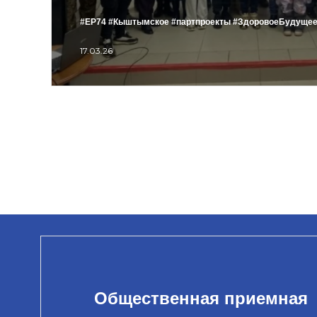
#ЕР74
#Кыштымское
#партпроекты
#ЗдоровоеБудуще
17.03.26
Общественная приемная