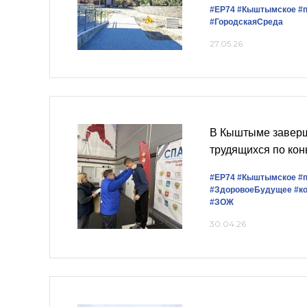
#ЕР74
#Кыштымское
#
#ГородскаяСреда
27.05.26
В Кыштыме завер
трудящихся по кон
#ЕР74
#Кыштымское
#
#ЗдоровоеБудущее
#к
#ЗОЖ
30.04.26