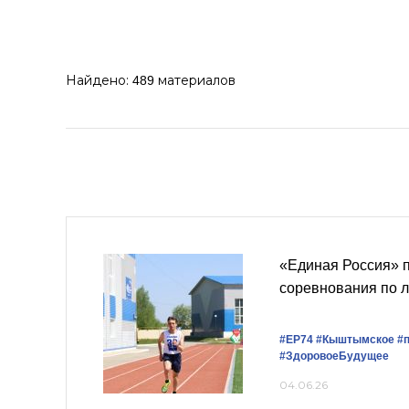
Найдено:
материалов
489
«Единая Россия» 
соревнования по л
#ЕР74
#Кыштымское
#
#ЗдоровоеБудущее
04.06.26