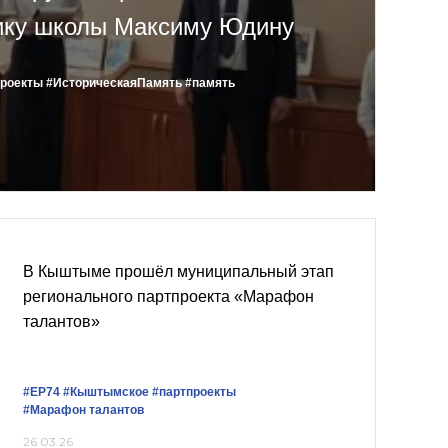
ику школы Максиму Юдину
проекты
#ИсторическаяПамять
#память
В Кыштыме прошёл муниципальный этап
регионального партпроекта «Марафон
талантов»
#ЕР74
#Кыштымское
#партпроекты
#Марафон талантов
26.03.26