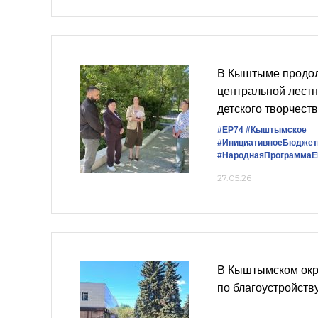
В Кыштыме продол
центральной лестн
детского творчест
#ЕР74
#Кыштымское
#ИнициативноеБюджет
#НароднаяПрограммаЕ
27.05.26
В Кыштымском окр
по благоустройств