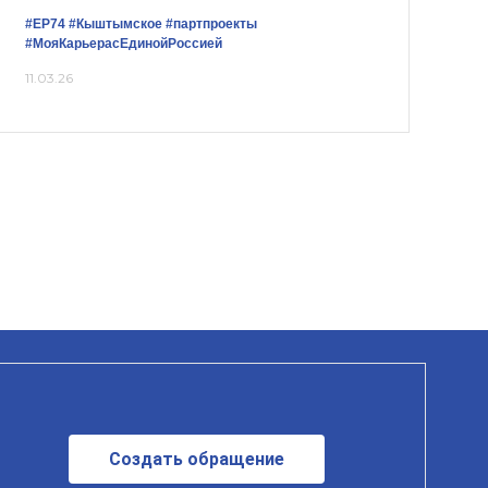
#ЕР74
#Кыштымское
#партпроекты
#МояКарьерасЕдинойРоссией
11.03.26
Создать обращение