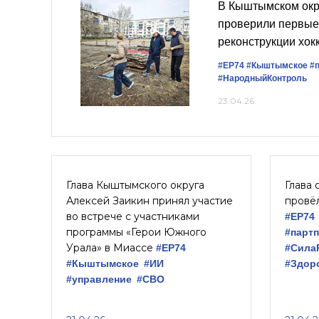
В Кыштымском окр
проверили первые
реконструкции хок
#ЕР74
#Кыштымское
#
#НародныйКонтроль
23.04.26
Глава Кыштымского округа
Глава 
Алексей Заикин принял участие
провё
во встрече с участниками
#ЕР74
программы «Герои Южного
#парт
Урала» в Миассе
#ЕР74
#Сила
#Кыштымское
#ИИ
#Здор
#управление
#СВО