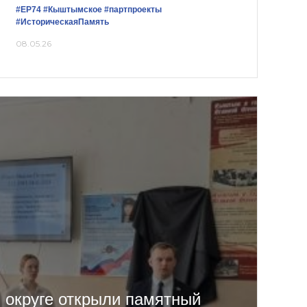
#ЕР74
#Кыштымское
#партпроекты
#ИсторическаяПамять
08.05.26
округе открыли памятный