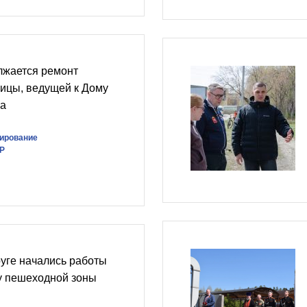
жается ремонт
ицы, ведущей к Дому
ва
ирование
Р
уге начались работы
у пешеходной зоны