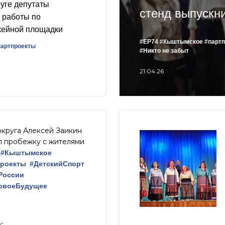
уге депутаты
стенд выпускн
 работы по
кейной площадки
#ЕР74
#Кыштымское
#парт
партпроекты
#Никто не забыт
21.04.26
округа Алексей Заикин
л пробежку с жителями
#Кыштымское
проекты
#ДетскийСпорт
России
овоеБудущее