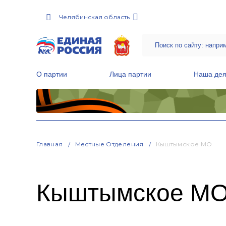
Челябинская область
О партии
Лица партии
Наша дея
Местные общественные приемные Партии
Руководитель Региональной обще
Народная программа «Единой России»
Главная
Местные Отделения
Кыштымское МО
Кыштымское М