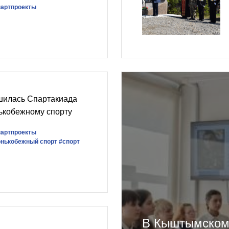
партпроекты
шилась Спартакиада
ькобежному спорту
партпроекты
онькобежный спорт
#спорт
В Кыштымском 