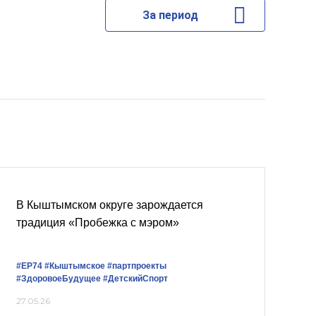
За период
В Кыштымском округе зарождается
традиция «Пробежка с мэром»
#ЕР74
#Кыштымское
#партпроекты
#ЗдоровоеБудущее
#ДетскийСпорт
27.05.26