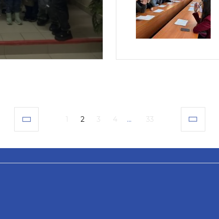
е
1
2
3
4
...
33