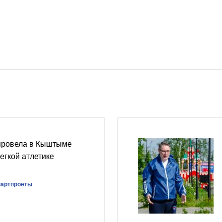
провела в Кыштыме
егкой атлетике
партпроеты