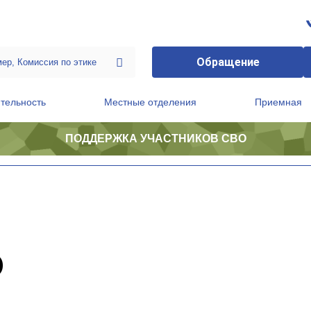
Обращение
тельность
Местные отделения
Приемная
ПОДДЕРЖКА УЧАСТНИКОВ СВО
ственной приемной Председателя Партии
Президиум регионального политического совета
О