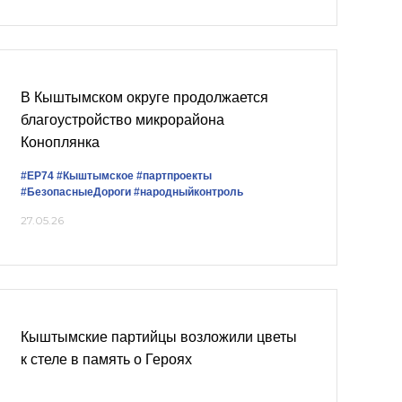
В Кыштымском округе продолжается
благоустройство микрорайона
Коноплянка
#ЕР74
#Кыштымское
#партпроекты
#БезопасныеДороги
#народныйконтроль
27.05.26
Кыштымские партийцы возложили цветы
к стеле в память о Героях