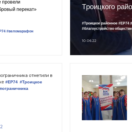
е провели
Троицкого рай
ровый перекат»
#Троицкое районное
#ЕР74
#благоустройство обществе
Р74
#веломарафон
10.06.22
ограничника отметили в
ке
#ЕР74
#Троицкое
пограничника
22