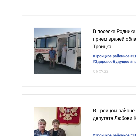
В поселке Родники
прием врачей обл
Троицка
#Троицкое районное
#Е
#ЗдоровоеБудущее
#п
06.07.22
В Троицом районе 
депутата Любови 
#Троицкое районное
#Е