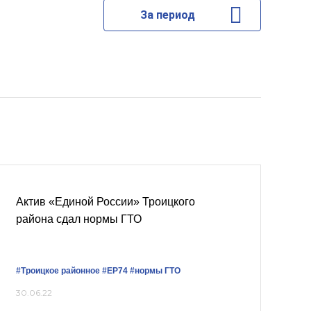
За период
Актив «Единой России» Троицкого
района сдал нормы ГТО
#Троицкое районное
#ЕР74
#нормы ГТО
30.06.22