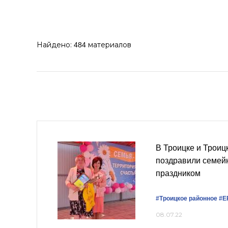
Найдено:
материалов
484
В Троицке и Троиц
поздравили семей
праздником
#Троицкое районное
#Е
08.07.22