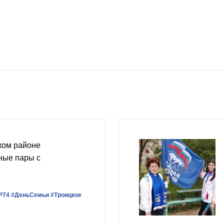
ком районе
ные пары с
Р74
#ДеньСемьи
#Троицкое