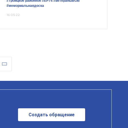
#Троицкое районное
#ЕР74
#ветераныВОВ
#мемориальнаядоска
16.05.22
Создать обращение