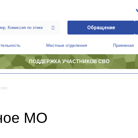
Обращение
тельность
Местные отделения
Приемная
ПОДДЕРЖКА УЧАСТНИКОВ СВО
ственной приемной Председателя Партии
Президиум регионального политического совета
е МО
ное МО