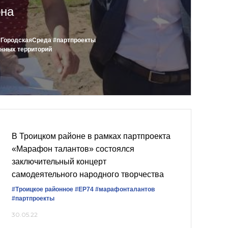
она
#ГородскаяСреда
#партпроекты
нных территорий
В Троицком районе в рамках партпроекта
«Марафон талантов» состоялся
заключительный концерт
самодеятельного народного творчества
#Троицкое районное
#ЕР74
#марафонталантов
#партпроекты
30.05.22