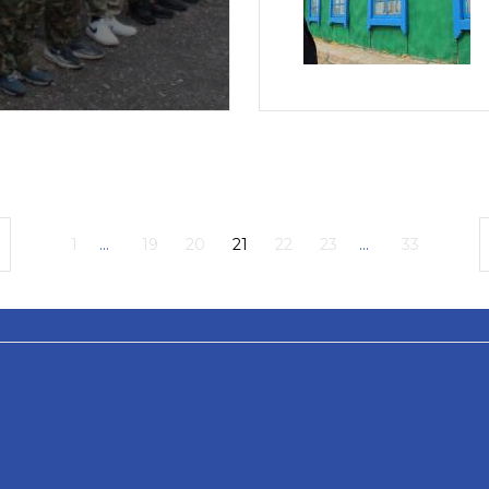
1
...
19
20
21
22
23
...
33