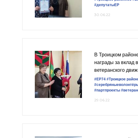
#депутатыЕР
30.06.22
В Троицком район
награды за вклад 
ветеранского дви
#ЕР74
#Троицкое район
#серебряныеволонтёр
#партпроекты
#ветера
29.06.22