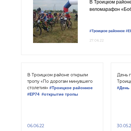
В Троицком район
веломарафон «Боб
#Троицкое районное
#Е
27.06.22
В Троицком районе открыли
День п
тропу «По дорогам минувшего
Троиц
столетия»
#Троицкое районное
#День 
#ЕР74
#открытие тропы
06.06.22
30.05.