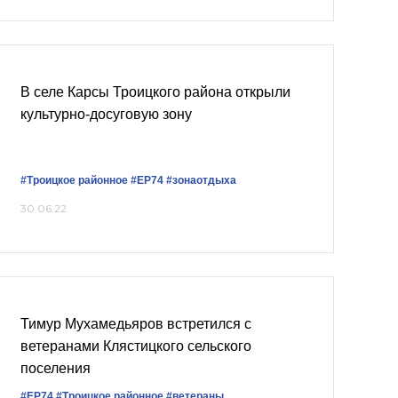
В селе Карсы Троицкого района открыли
культурно-досуговую зону
#Троицкое районное
#ЕР74
#зонаотдыха
30.06.22
Тимур Мухамедьяров встретился с
ветеранами Клястицкого сельского
поселения
#ЕР74
#Троицкое районное
#ветераны