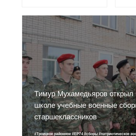
Тимур Мухамедьяров открыл 
школе учебные военные сбо
старшеклассников
#Троицкое районное
#ЕР74
#сборы
#патриотическое во