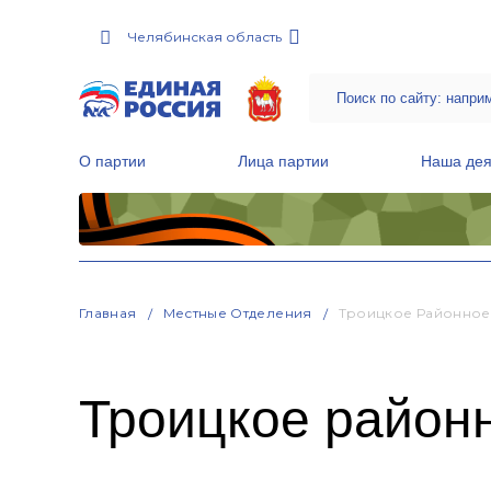
Челябинская область
О партии
Лица партии
Наша дея
Местные общественные приемные Партии
Руководитель Региональной обще
Народная программа «Единой России»
Главная
Местные Отделения
Троицкое Районно
Троицкое район