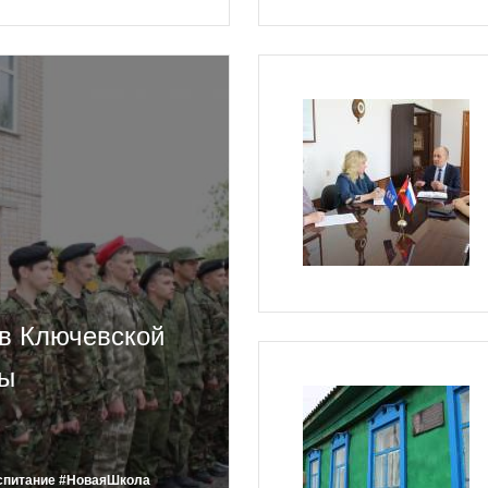
в Ключевской
ры
спитание
#НоваяШкола