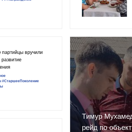
е партийцы вручили
в развитие
жения
ное
ы
#СтаршееПоколение
ны
Тимур Мухамед
рейд по объек