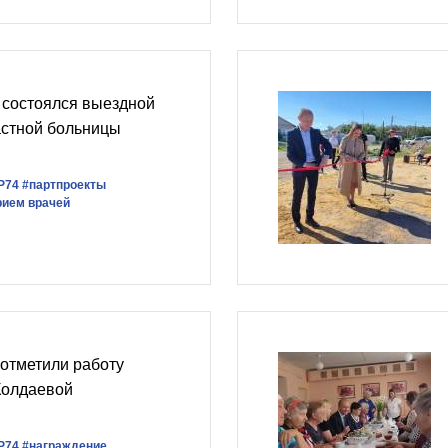
 состоялся выездной
астной больницы
Р74
#партпроекты
рием врачей
отметили работу
Колдаевой
Р74
#награждение