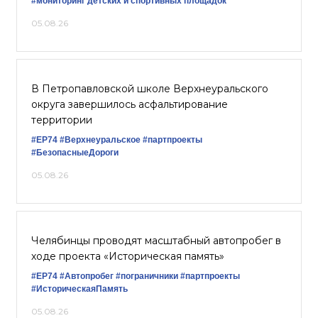
#мониторинг детских и спортивных площадок
05.08.26
В Петропавловской школе Верхнеуральского
округа завершилось асфальтирование
территории
#ЕР74
#Верхнеуральское
#партпроекты
#БезопасныеДороги
05.08.26
Челябинцы проводят масштабный автопробег в
ходе проекта «Историческая память»
#ЕР74
#Автопробег
#пограничники
#партпроекты
#ИсторическаяПамять
05.08.26