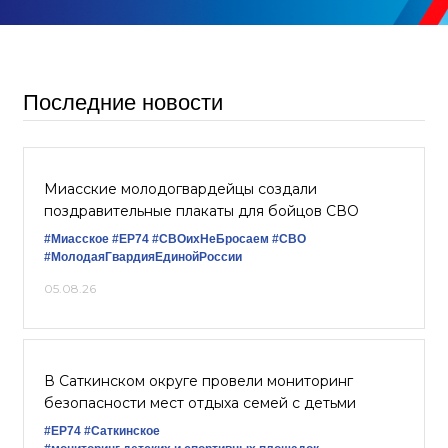
Последние новости
Миасские молодогвардейцы создали
поздравительные плакаты для бойцов СВО
#Миасское
#ЕР74
#СВОихНеБросаем
#СВО
#МолодаяГвардияЕдинойРоссии
05.08.26
В Саткинском округе провели мониторинг
безопасности мест отдыха семей с детьми
#ЕР74
#Саткинское