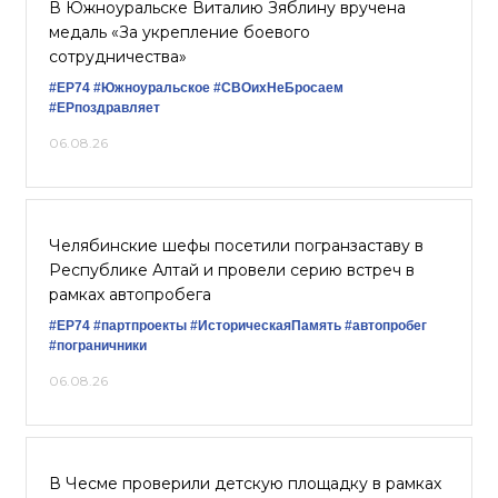
В Южноуральске Виталию Зяблину вручена
медаль «За укрепление боевого
сотрудничества»
#ЕР74
#Южноуральское
#СВОихНеБросаем
#ЕРпоздравляет
06.08.26
Челябинские шефы посетили погранзаставу в
Республике Алтай и провели серию встреч в
рамках автопробега
#ЕР74
#партпроекты
#ИсторическаяПамять
#автопробег
#пограничники
06.08.26
В Чесме проверили детскую площадку в рамках