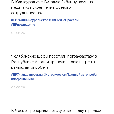
В Южноуральске Виталию Зяблину вручена
медаль «За укрепление боевого
сотрудничества»
#ЕР74
#Южноуральское
#СВОихНеБросаем
#ЕРпоздравляет
06.08.26
Челябинские шефы посетили погранзаставу в
Республике Алтай и провели серию встреч в
рамках автопробега
#ЕР74
#партпроекты
#ИсторическаяПамять
#автопробег
#пограничники
06.08.26
В Чесме проверили детскую площадку в рамках