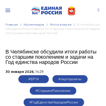
Главная
Мультимедиа
Фотогалерея
В Челябинске
Обсудили Итоги Работы Со Старшим Поколением И Задачи
На Год Единства Народов России
В Челябинске обсудили итоги работы
со старшим поколением и задачи на
Год единства народов России
30 января 2026,
14:29
#ЕР74
#партпроекты
#СтаршееПоколение
#ГодЕдинстваНародовРоссии