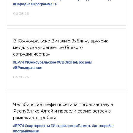
#НароднаяПрограммаЕР
06.08.26
В Южноуральске Виталию Зяблину вручена
медаль «За укрепление боевого
сотрудничества»
#ЕР74
#Южноуральское
#СВОихНеБросаем
#ЕРпоздравляет
06.08.26
Челябинские шефы посетили погранзаставу в
Республике Алтай и провели серию встреч в
рамках автопробега
#ЕР74
#партпроекты
#ИсторическаяПамять
#автопробег
#пограничники