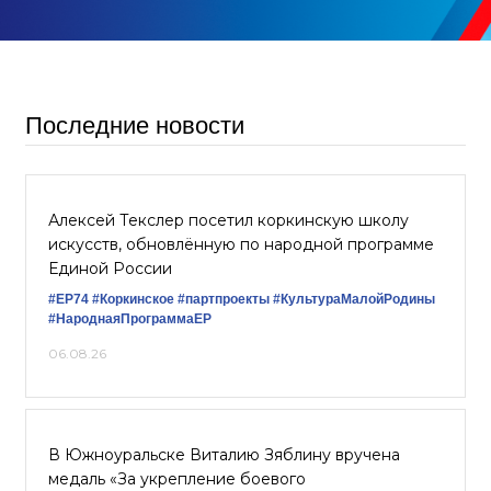
Последние новости
Алексей Текслер посетил коркинскую школу
искусств, обновлённую по народной программе
Единой России
#ЕР74
#Коркинское
#партпроекты
#КультураМалойРодины
#НароднаяПрограммаЕР
06.08.26
В Южноуральске Виталию Зяблину вручена
медаль «За укрепление боевого