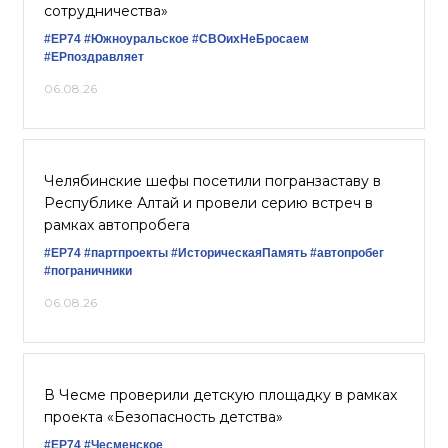
сотрудничества»
#ЕР74
#Южноуральское
#СВОихНеБросаем
#ЕРпоздравляет
06.08.26
Челябинские шефы посетили погранзаставу в
Республике Алтай и провели серию встреч в
рамках автопробега
#ЕР74
#партпроекты
#ИсторическаяПамять
#автопробег
#пограничники
06.08.26
В Чесме проверили детскую площадку в рамках
проекта «Безопасность детства»
#ЕР74
#Чесменское