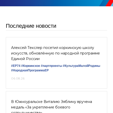
Последние новости
Алексей Текслер посетил коркинскую школу
искусств, обновлённую по народной программе
Единой России
#ЕР74
#Коркинское
#партпроекты
#КультураМалойРодины
#НароднаяПрограммаЕР
06.08.26
В Южноуральске Виталию Зяблину вручена
медаль «За укрепление боевого
сотрудничества»