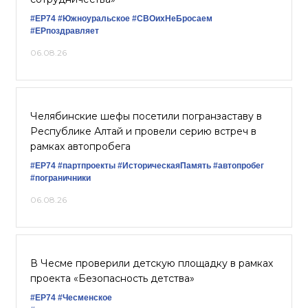
#ЕР74
#Южноуральское
#СВОихНеБросаем
#ЕРпоздравляет
06.08.26
Челябинские шефы посетили погранзаставу в
Республике Алтай и провели серию встреч в
рамках автопробега
#ЕР74
#партпроекты
#ИсторическаяПамять
#автопробег
#пограничники
06.08.26
В Чесме проверили детскую площадку в рамках
проекта «Безопасность детства»
#ЕР74
#Чесменское