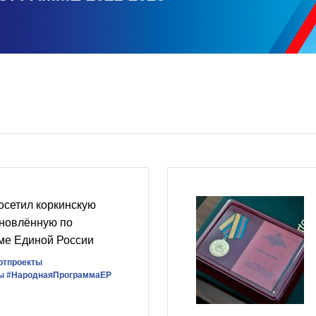
осетил коркинскую
бновлённую по
ме Единой России
ртпроекты
ы
#НароднаяПрограммаЕР