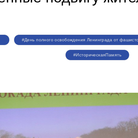
#День полного освобождения Ленинграда от фашист
#ИсторическаяПамять