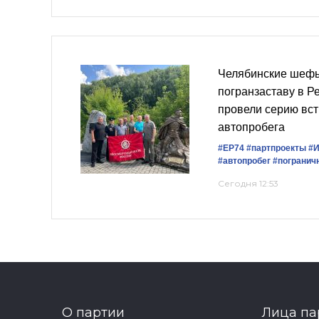
Челябинские шефы
погранзаставу в Р
провели серию вст
автопробега
#ЕР74
#партпроекты
#И
#автопробег
#погранич
Сегодня 12:53
О партии
Лица па