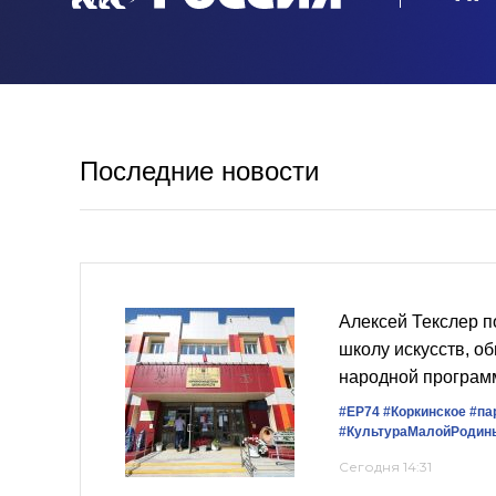
Последние новости
Алексей Текслер п
школу искусств, о
народной програм
#ЕР74
#Коркинское
#па
#КультураМалойРодин
Сегодня 14:31