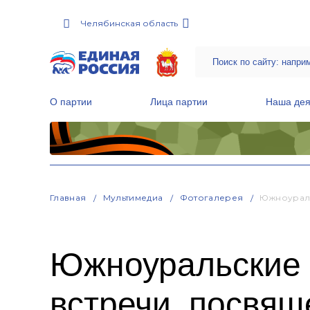
Челябинская область
О партии
Лица партии
Наша дея
Местные общественные приемные Партии
Руководитель Региональной обще
Народная программа «Единой России»
Главная
Мультимедиа
Фотогалерея
Южноураль
Южноуральские 
встречи, посвящ