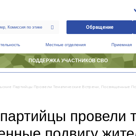
Обращение
тельность
Местные отделения
Приемная
ПОДДЕРЖКА УЧАСТНИКОВ СВО
ственной приемной Председателя Партии
Президиум регионального политического совета
ские Партийцы Провели Тематические Встречи, Посвященные П
партийцы провели 
енные подвигу жите