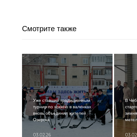
Смотрите также
Уже ставший традиционным
В Чеб
турнир по хоккею в валенках
старт
вновь объединил жителей
зимня
Озерска
мете
03.02.26
03.02