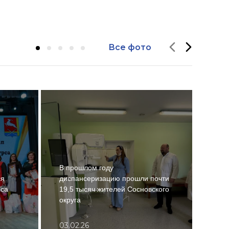
Все фото
Депу
В прошлом году
побл
ся
диспансеризацию прошли почти
Кара
рса
19,5 тысяч жителей Сосновского
сосе
округа
ситу
03.02.26
03.0