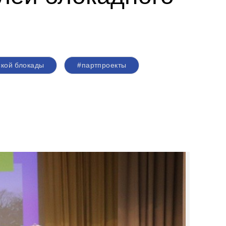
ской блокады
#партпроекты