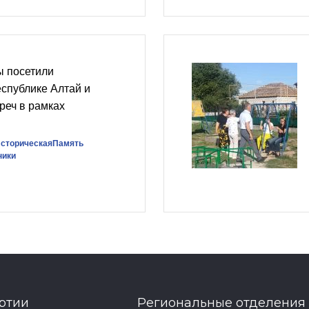
 посетили
еспублике Алтай и
реч в рамках
сторическаяПамять
ники
ртии
Региональные отделения