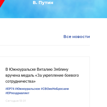
Все новости
В Южноуральске Виталию Зяблину
вручена медаль «За укрепление боевого
сотрудничества»
#ЕР74
#Южноуральское
#СВОихНеБросаем
#ЕРпоздравляет
Сегодня 13:01