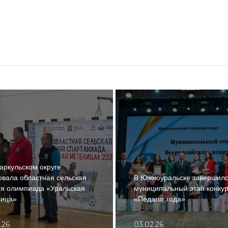
аркульском округе
овала областная сельская
В Южноуральске завершил
я олимпиада «Уральская
муниципальный этап конку
лица»
«Педагог года»
.26
03.02.26