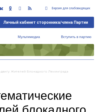
Версия для слабовидящих
Личный кабинет сторонника/члена Партии
Мультимедиа
Вступить в партию
Региональный исполнительный комитет
одвигу Жителей Блокадного Ленинграда
тематические
лей блокадного