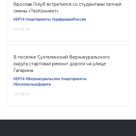
Ярослав Голуб встретился со студентами летней
смены «ТехКоннект»
#ЕР74
#партпроекты
#ЦифроваяРоссия
06.08.26
В посёлке Сухтелинский Верхнеуральского
округа стартовал ремонт дороги на улице
Гагарина
#ЕР74
#Верхнеуральское
#партпроекты
#БезопасныеДороги
06.08.26