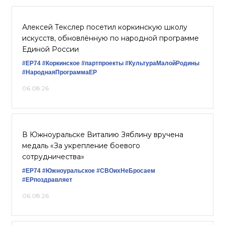
Алексей Текслер посетил коркинскую школу
искусств, обновлённую по народной программе
Единой России
#ЕР74
#Коркинское
#партпроекты
#КультураМалойРодины
#НароднаяПрограммаЕР
06.08.26
В Южноуральске Виталию Зяблину вручена
медаль «За укрепление боевого
сотрудничества»
#ЕР74
#Южноуральское
#СВОихНеБросаем
#ЕРпоздравляет
06.08.26