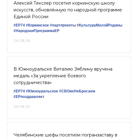
Алексей Текслер посетил коркинскую школу
искусств, обновлённую по народной программе
Единой России
#ЕР74
#Коркинское
#партпроекты
#КультураМалойРодины
#НароднаяПрограммаЕР
06.08.26
В Южноуральске Виталию Зяблину вручена
медаль «За укрепление боевого
сотрудничества»
#ЕР74
#Южноуральское
#СВОихНеБросаем
#ЕРпоздравляет
06.08.26
Челябинские шефы посетили погранзаставу в