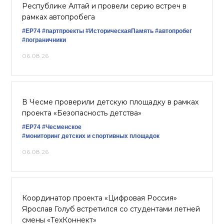
Республике Алтай и провели серию встреч в
рамках автопробега
#ЕР74
#партпроекты
#ИсторическаяПамять
#автопробег
#пограничники
06.08.26
В Чесме проверили детскую площадку в рамках
проекта «Безопасность детства»
#ЕР74
#Чесменское
#мониторинг детских и спортивных площадок
06.08.26
Координатор проекта «Цифровая Россия»
Ярослав Голуб встретился со студентами летней
смены «ТехКоннект»