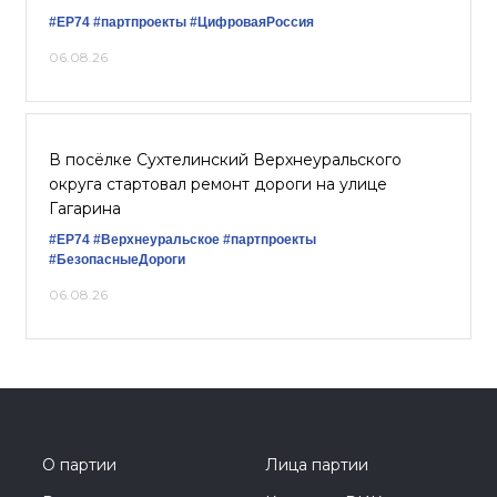
#ЕР74
#партпроекты
#ЦифроваяРоссия
06.08.26
В посёлке Сухтелинский Верхнеуральского
округа стартовал ремонт дороги на улице
Гагарина
#ЕР74
#Верхнеуральское
#партпроекты
#БезопасныеДороги
06.08.26
О партии
Лица партии