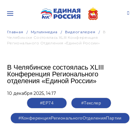
Главная
Мультимедиа
Видеогалерея
В
Челябинске Состоялась XLIII Конференция
Регионального Отделения «Единой России»
В Челябинске состоялась XLIII
Конференция Регионального
отделения «Единой России»
10 декабря 2025,
14:17
#ЕР74
#Текслер
#КонференцияРегиональногоОтделенияПартии