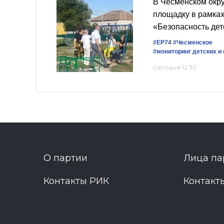
В Чесменском окру
площадку в рамках
«Безопасность дет
#ЕР74
#Чесменское
#мониторинг детских и
Сегодня 12:30
О партии
Лица па
Контакты РИК
Контакт