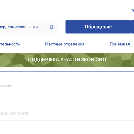
Обращение
тельность
Местные отделения
Приемная
ПОДДЕРЖКА УЧАСТНИКОВ СВО
ственной приемной Председателя Партии
Президиум регионального политического совета
дрович