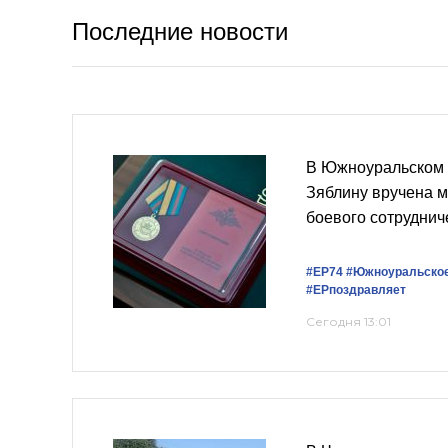
Последние новости
В Южноуральском 
Зяблину вручена м
боевого сотруднич
#ЕР74
#Южноуральско
#ЕРпоздравляет
Сегодня 13:01