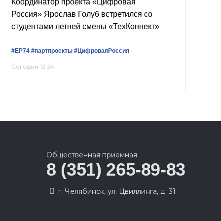
Координатор проекта «Цифровая
Россия» Ярослав Голуб встретился со
студентами летней смены «ТехКоннект»
#ЕР74
#партпроекты
#ЦифроваяРоссия
Сегодня 12:24
Общественная приемная
8 (351) 265-89-83
г. Челябинск, ул. Цвиллинга, д. 31