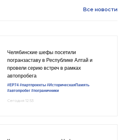
Все новости
Челябинские шефы посетили
погранзаставу в Республике Алтай и
провели серию встреч в рамках
автопробега
#ЕР74
#партпроекты
#ИсторическаяПамять
#автопробег
#пограничники
Сегодня 12:53