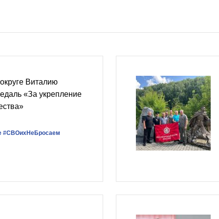
округе Виталию
едаль «За укрепление
ества»
е
#СВОихНеБросаем