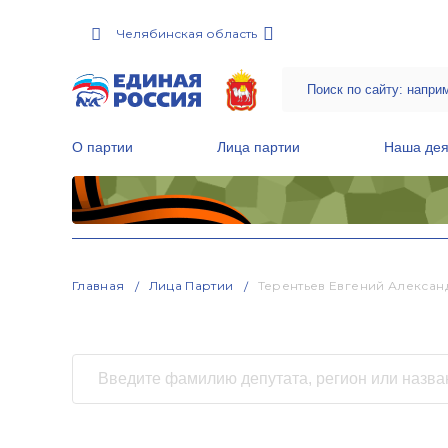
Челябинская область
О партии
Лица партии
Наша дея
Местные общественные приемные Партии
Руководитель Региональной обще
Народная программа «Единой России»
Главная
Лица Партии
Терентьев Евгений Алексан