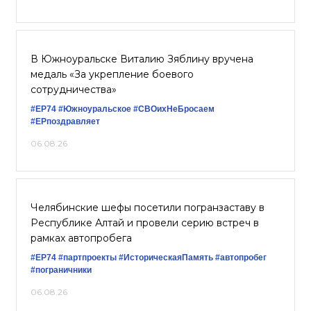
В Южноуральске Виталию Зяблину вручена
медаль «За укрепление боевого
сотрудничества»
#ЕР74
#Южноуральское
#СВОихНеБросаем
#ЕРпоздравляет
06.08.26
Челябинские шефы посетили погранзаставу в
Республике Алтай и провели серию встреч в
рамках автопробега
#ЕР74
#партпроекты
#ИсторическаяПамять
#автопробег
#пограничники
06.08.26