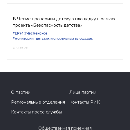
В Чесме проверили детскую площадку в рамках
проекта «Безопасность детства»
#ЕР74
#Чесменское
#мониторинг детских и спортивных площадок
06.08.26
О партии
Лица партии
Региональные отделения
Контакты РИК
Контакты пресс-службы
Общественная приемная