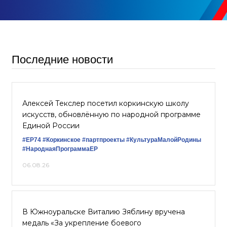
Последние новости
Алексей Текслер посетил коркинскую школу
искусств, обновлённую по народной программе
Единой России
#ЕР74
#Коркинское
#партпроекты
#КультураМалойРодины
#НароднаяПрограммаЕР
06.08.26
В Южноуральске Виталию Зяблину вручена
медаль «За укрепление боевого