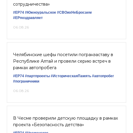
сотрудничества»
#ЕР74
#Южноуральское
#СВОихНеБросаем
#ЕРпоздравляет
06.08.26
Челябинские шефы посетили погранзаставу в
Республике Алтай и провели серию встреч в
рамках автопробега
#ЕР74
#партпроекты
#ИсторическаяПамять
#автопробег
#пограничники
06.08.26
В Чесме проверили детскую площадку в рамках
проекта «Безопасность детства»