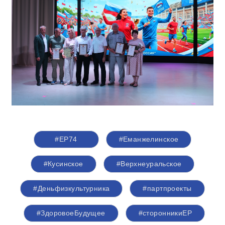
#ЕР74
#Еманжелинское
#Кусинское
#Верхнеуральское
#Деньфизкультурника
#партпроекты
#ЗдоровоеБудущее
#сторонникиЕР