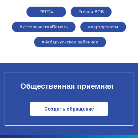
#ЕР74
#герои ВОВ
#ИсторическаяПамять
#партпроекты
#Чебаркульское районное
Общественная приемная
Создать обращение