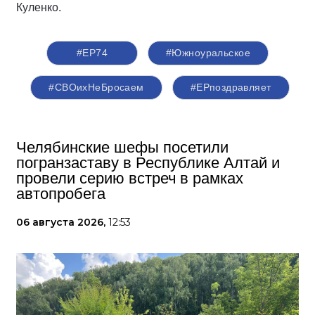
Куленко.
#ЕР74
#Южноуральское
#СВОихНеБросаем
#ЕРпоздравляет
Челябинские шефы посетили
погранзаставу в Республике Алтай и
провели серию встреч в рамках
автопробега
06 августа 2026,
12:53