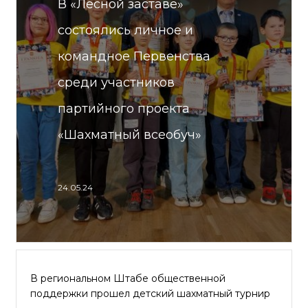
В «Лесной заставе»
состоялись личное и
командное Первенства
среди участников
партийного проекта
«Шахматный всеобуч»
24.05.24
В региональном Штабе общественной
поддержки прошел детский шахматный турнир