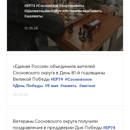
#ЕР74
#Сосновское
#партпроекты
#Шахматныйвсеобуч
#ИсторическаяПамять
#шахматы
12.05.26
«Единая Россия» объединила жителей
Сосновского округа в День 81-й годовщины
Великой Победы
#ЕР74
#Сосновское
#День Победы
#9 мая
#память
#митинг
09.05.26
Ветераны Сосновского округа получили
поздравления в преддверии Дня Победы
#ЕР74