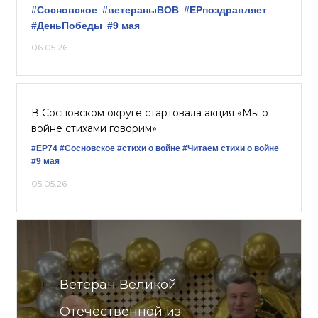
#Сосновское
#ветераныВОВ
#ЕРпоздравляет
#ДеньПобеды
#9 мая
06.05.26
В Сосновском округе стартовала акция «Мы о
войне стихами говорим»
#ЕР74
#Сосновское
#стихи о войне
#Читаем стихи о войне
#9 мая
05.05.26
Ветеран Великой
Отечественной из