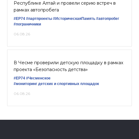
Республике Алтай и провели серию встреч в
рамках автопробега
#ЕР74
#партпроекты
#ИсторическаяПамять
#автопробег
#пограничники
06.08.26
В Чесме проверили детскую площадку в рамках
проекта «Безопасность детства»
#ЕР74
#Чесменское
#мониторинг детских и спортивных площадок
06.08.26