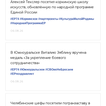
Алексей Текслер посетил коркинскую школу
искусств, обновлённую по народной программе
Единой России
#ЕР74
#Коркинское
#партпроекты
#КультураМалойРодины
#НароднаяПрограммаЕР
06.08.26
В Южноуральске Виталию Зяблину вручена
медаль «За укрепление боевого
сотрудничества»
#ЕР74
#Южноуральское
#СВОихНеБросаем
#ЕРпоздравляет
06.08.26
Челябинские шефы посетили погранзаставу в