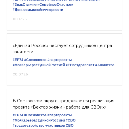
#ЗнакОтличия«СемейноеСчастье»
#Деньсемьилюбвииверности
10.07.26
«Единая Россия» чествует сотрудников центра
занятости
#ЕР74
#Сосновское
#партпроекты
#МояКарьерасЕдинойРоссией
#ЕРпоздравляет
#Ашинское
08.07.26
В Сосновском округе продолжается реализация
проекта «Вектор жизни - работа для СВОих»
#ЕР74
#Сосновское
#партпроекты
#МояКарьерасЕдинойРоссией
#СВО
#трудоустройство участников СВО