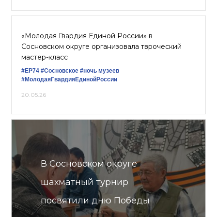
«Молодая Гвардия Единой России» в
Сосновском округе организовала твроческий
мастер-класс
#ЕР74
#Сосновское
#ночь музеев
#МолодаяГвардияЕдинойРоссии
20.05.26
В Сосновском округе
шахматный турнир
посвятили дню Победы