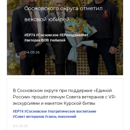
Сосновского округа отметил
вековой юбилей
#ЕР74
#Сосновское
#ЕРпоздравляет
#ветеран ВОВ
#юбилей
04.05.26
В Сосновском округе при поддержке «Единой
России» прошёл пленум Совета ветеранов с VR-
экскурсиями и макетом Курской битвы
#ЕР74
#Сосновское
#патритическое воспитание
#Совет ветеранов
#связь поколений
04.05.26