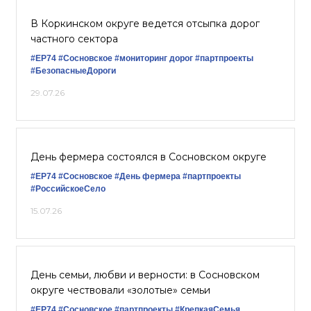
В Коркинском округе ведется отсыпка дорог
частного сектора
#ЕР74
#Сосновское
#мониторинг дорог
#партпроекты
#БезопасныеДороги
29.07.26
День фермера состоялся в Сосновском округе
#ЕР74
#Сосновское
#День фермера
#партпроекты
#РоссийскоеСело
15.07.26
День семьи, любви и верности: в Сосновском
округе чествовали «золотые» семьи
#ЕР74
#Сосновское
#партпроекты
#КрепкаяСемья